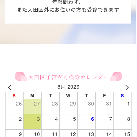
年齢問わず、
また大田区外にお住いの方も受診できます
大田区子宮がん検診カレンダー
8月 2026
S
M
T
W
T
F
S
26
27
28
29
30
31
1
2
3
4
5
6
7
8
9
10
11
12
13
14
15