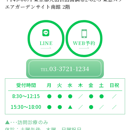
エアガーデンサイト南館 2階
LINE
WEB予約
03-3721-1234
TEL.
受付時間
月
火
水
木
金
土
日祝
8:30～12:15
●
●
●
／
●
●
／
15:30～18:00
●
●
▲
／
●
／
／
▲･･･訪問診療のみ
休診：土曜午後、木曜、日曜祝日